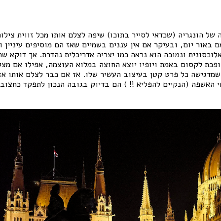
ה של הונגריה (שכדאי לסייר בתוכו) שיפה לצלם אותו מכל זווית צילו
 באור יום, ובעיקר אם אין עננים בשמיים שאז הם מוסיפים עיניין ו
לוכסונית ונמוכה הוא נראה כמו יצריה אדריכלית נהדרת. אך דוקא שה
ופכת לקסום באמת ויופיו יוצא החוצה במלוא העוצמה, אפילו אם מצ
ה שמדגישה כל פרט קטן בעיצוב העשיר שלו. אז אם כבר לצלם אותו אז
י האשפה (הנקיים להפליא !! ) הם בדיוק בגובה הנכון לתפקד כחצוב