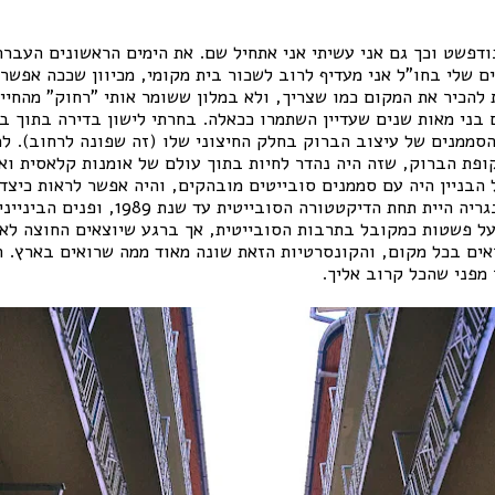
ודפשט וכך גם אני עשיתי אני אתחיל שם. את הימים הראשונים העברת
AirB. בטיולים שלי בחו"ל אני מעדיף לרוב לשכור בית מקומי, מכיוון שככה אפ
 להכיר את המקום כמו שצריך, ולא במלון ששומר אותי "רחוק" מהחיי
בני מאות שנים שעדיין השתמרו ככאלה. בחרתי לישון בדירה בתוך בי
סממנים של עיצוב הברוק בחלק החיצוני שלו (זה שפונה לרחוב). ל
ופת הברוק, שזה היה נהדר לחיות בתוך עולם של אומנות קלאסית וא
הבניין היה עם סממנים סובייטים מובהקים, והיה אפשר לראות כיצד 
נראתה עד לא מזמן (הונגריה היית תחת הדיקטטורה הסו
ל פשטות כמקובל בתרבות הסובייטית, אך ברגע שיוצאים החוצה לא
אים בכל מקום, והקונסרטיות הזאת שונה מאוד ממה שרואים בארץ. הי
מפני שהכל קרוב אליך.