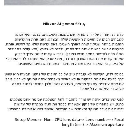
Nikkor AI 50mm f/1.4
עדשה זו יוצרה על ידי ניקון אי שם בשנות השיבעים. בזמנו היא זכתה
לשבחים רבים על האיכות האופטית שלה, ובצדק. זאת אחת מהעדשות
הטובות ביותר שניקון יצרה לאורך השנים. זאת עדשה שלא קל להשיג אותה.
למעשה אפשר להשיג אותה כיד שניה, ולרוב לא בארץ (היא עולה בסביבות
800 ש"ח לעדשה במצב חדש כמובן). לפני שקונים אותה צריך לבדוק
שאתם קונים את הדגם האחרון בסדרה, מפני שרק הוא מתחבר לגוף המודרני
של ניקון, כי החיבור היום שונה מהחיבור בשנות השבעים והשמונים.
בנוסף לזה, העדשה לא עובדת טוב על כל הגופים של ניקון. הבעיה היא שאין
דרך לדעת אם אתם בפוקוס או לא כאשר מצלמים איתה עם גוף לא נכון. אבל
אם אתם עובדים עם גוף מתאים, העדשה זהב! ולכן בחרתי לכתוב כתבה
אליה. כי היא שווה כל שקל!
לפני שעובדים איתה יש צורך להסביר לגוף המצלמה עם מה אתם מצלמים
כרגע. יש בתפריט של ניקון אפשרות ללמד את הגוף במקרה של עדשות
ידניות את אורך המוקד והצמצם של העדשה. אפשר למצוא את זה בתפריט:
Setup Menu=> Non -CPU lens data=> Lens number=> Focal
length (mm)=> Maximum aperture