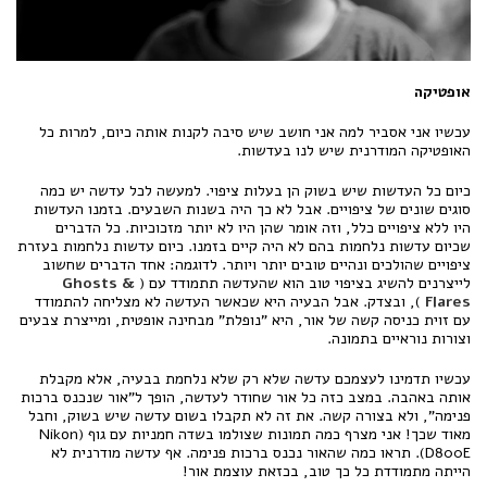
אופטיקה
עכשיו אני אסביר למה אני חושב שיש סיבה לקנות אותה כיום, למרות כל
האופטיקה המודרנית שיש לנו בעדשות.
כיום כל העדשות שיש בשוק הן בעלות ציפוי. למעשה לכל עדשה יש כמה
סוגים שונים של ציפויים. אבל לא כך היה בשנות השבעים. בזמנו העדשות
היו ללא ציפויים כלל, וזה אומר שהן היו לא יותר מזכוכיות. כל הדברים
שכיום עדשות נלחמות בהם לא היה קיים בזמנו. כיום עדשות נלחמות בעזרת
ציפויים שהולכים ונהיים טובים יותר ויותר. לדוגמה: אחד הדברים שחשוב
לייצרנים להשיג בציפוי טוב הוא שהעדשה תתמודד עם (
Ghosts &
Flares
), ובצדק. אבל הבעיה היא שכאשר העדשה לא מצליחה להתמודד
עם זוית כניסה קשה של אור, היא "נופלת" מבחינה אופטית, ומייצרת צבעים
וצורות נוראיים בתמונה.
עכשיו תדמינו לעצמכם עדשה שלא רק שלא נלחמת בבעיה, אלא מקבלת
אותה באהבה. במצב כזה כל אור שחודר לעדשה, הופך ל"אור שנכנס ברכות
פנימה", ולא בצורה קשה. את זה לא תקבלו בשום עדשה שיש בשוק, וחבל
מאוד שכך! אני מצרף כמה תמונות שצולמו בשדה חמניות עם גוף (Nikon
D800E). תראו כמה שהאור נכנס ברכות פנימה. אף עדשה מודרנית לא
הייתה מתמודדת כל כך טוב, בכזאת עוצמת אור!