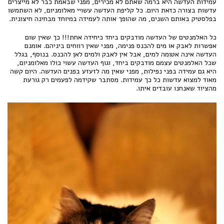
עמידות העדשה היא ברמה שאתם לא מכירים, מפני שבאמת כבר לא מייצרים
עדשות בצורה כזאת היום. כל קליפת העדשה עשויי מאלומניום, לא השתמשו
בפלסטיק באותם השנים, מה שהופך אותה לעמידה במיוחד מבחינה חיצונית.
כל האלמנטים של העדשה מודבקים ביחד כיחידה אחת!!! כך שאין שום
אפשרות לאבק או מים להכנס פנימה, מפני שאין רווחים ביניהם. אומנם
העדשה אינה אטומה למים, אבל אין לאבק ולמים לאן להכנס. בנוסף, בגלל
שכל האלמנטים עצמם מודבקים ביחד, וגוף העדשה עשוי כולו מאלומניום,
היא גם עמידה בפני נפילות, מפני שאין מה לזעזע בפנים העדשה. היום קשה
מאוד למצוא עדשות כל כך עמידות. מסתבר שקידמה לפעמים רק גורעת
מהציוד שאנחנו עובדים איתו.