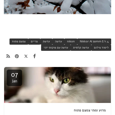
Nikkor AI 50mm f/1.4
nikon
עדשה
עדשת
פריים
צמצם פתוח
לימוד צילום
עדשה קלסית
עדשה עם פוקוס ידני
07
Jan
מדוע ומתי צמצם פתוח