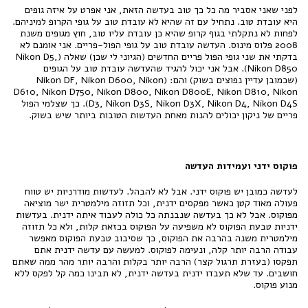
לפני שאני אסביר מה כל כך טוב בעדשה הזאת, אני אפרט על איזה גופים
היא עובדת טוב. נתחיל עם זה שהיא לא עובדת טוב על גופי הקרופ למיניהם.
לפחות לא נתקלתי בגוף קרופ שהיא כן עובדת עליו טוב, חוץ מגופים משנת
2008 פלוס מינוס. העדשה עובדת טוב על גופי הפול-פריים. אני אומנם לא
בדקתי את שני גופי הפול פריים החדשים (הגיוני לי שכן) שאלה (Nikon D5,
Nikon D850). אבל אני יכול להגיד שהעדשה עובדת טוב על הגופים
(שכמובן עדיין נפוצים בשוק) והם: (Nikon DF, Nikon D600, Nikon
D610, Nikon D750, Nikon D800, Nikon D800E, Nikon D810, Nikon
D3, Nikon D3S, Nikon D3X, Nikon D4, Nikon D4S). כך שצלמי הפול
פריים של ניקון יכולים להנות מאחת העדשות הטובות ביותר שיש בשוק.
פוקוס ידני ועמידות העדשה
לעדשה כמובן יש פוקוס ידני. אבל לא להבהל. לעדשות מודרניות יש טווח
פעולה מאוד קטן כאשר מפקסים ידנית, וכל תזוזה מילמטרית ישר מוציאה
מפוקוס. אבל לא כך בעדשה שנבנתה כל כולה לעבוד איתה ידנית. בעדשות
ידניות טבעת הפוקוס לא משפיעה על הפוקוס בכזאת קלות, ולא כל תזוזה
מילמטרית משנה בהרבה את הפוקוס, כך שסיבוב טבעת הפוקוס מאפשר
עבודה הרבה יותר קלה, ונעימה לפוקוס. למעשה עם עדשה ידנית אתם
תפקסו (בעזרת תרגול קצר) הרבה יותר בקלות והרבה יותר מהר ממה שאתם
חושבים. עד שלא תעבדו ידנית בעדשה ידנית, לא תבינו כמה קל לפקס ללא
מנוע פוקוס.