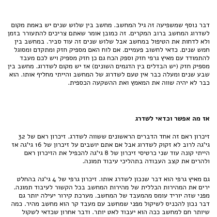
דבר נוסף שמשפיעה זה גיל המחשב. מחשב בין שלוש שנים יש באמת מקום
לשדרוג המחשב ברוב המקרים. זה כמובן אומר שאתם צריכים להתעורר בזמן
ולא לדחות את הטיפול במחשב אבל שלוש שנים זה עוד סביר. במחשב בין
חמש שנים. כדאי לחשוב פעמיים. אם לוח האם מספיק חזק ומתקדם ומסוגל
להתמודד עם מאיץ גרפי חזק וספק הכח גם כן חזק מספיק ויש לכם מעבד
מספיק חזק (יש הבדלים בין הדגמים השונים) אז יש מקום לשדרוג. מחשב בין
שבע שנים ומעלה כבר אין טעם לשדרוג של המחשב והייתי מחליף אותו. הוא
כבר לא יהיה שווה את המאמץ ואת ההשקעה הכספית.
אז מה אפשר וכדאי לשדרג
זיכרון ראם זה אחד הדברים הראשונים ששווה לשדרג. זיכרון ראם של 32
גי'גה לרוב לא זקוק לשדרוג אבל אם אתם יושבים על זיכרון של 16 גי'גה אז
הייתי קונה עוד שני כרטיסי זיכרון של 8 גי'גה להכפיל את הזיכרון ראם
ולהרים את קצב העבודה בתהליכי עיבוד תמונה.
גם מאיץ גרפי הוא דבר שנכון לשדרג אותו. זיכרון גרפי של 4 גי'גה בהחלט
ירים את המהירות הכללית של מהירות המחשב בכל הקשור לעיבוד תמונה.
מפני שזה יוריד עומס מהמעבד של המחשב. מערכת קירור יעילה יותר גם
דבר נכון להכניס לשיקול מפני שמחשב עם מעבד קר הוא מחשב מהיר. כמה
שיותר חם למחשב ככה הוא יעבוד לאט יותר. ודבר אחרון שכדאי לשקול