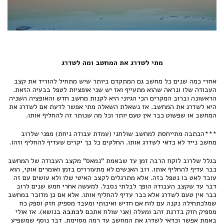
מתי לשדרג את המחשב ומה לשדרג
אחרי כמה שנים כל מחשב גם המתקדם ביותר שיש מתחיל להוריד את קצב
העבודה שלו ונראה שהוא מתעייף ואז יש שני אופציות לטפל בבעיה הזאת.
הראשונה וברוב המקרים הכי הגיוני היא לקנות מחשב חדש והאופציה השניה
היא לשדרג את המחשב. אז נשאלת השאלה מתי אפשר לדעת אם לשדרג את
המחשב או שפשוט כבר אין טעם יותר וכל מה שנותר זה להחליף אותו.
***הכתבה מתייחסת למחשב שולחני (עמדת עבודה ניחת) מפני שלרוב
מחשב נייד לא כדאי לשדרג אותו. החלקים כל כך יקרים שעדיף להחליף וזהו.
בגלל שלרוב לוקח הרבה זמן עד שבאמת "נמאס" מקצב העבודה של המחשב
כבר עדיף להחליף אותו. רוב האנשים לא מתעוררים בזמן ואומרים אוקי, הוא
עובד לאט בו נטפל בזה. אלא מתרגלים לקצב האיטי שלו ולא עושים עם זה
דבר עד שקצב העבודה הופך לבלתי נסבל. למעשה אחרי חמש שנים לרוב
כבר אין טעם לשדרג אלא כבר עדיף להחליף אותו. אלא אם כן מדובר במחשב
שמלכתחילה נקנה עם לוח אם חדיש ואיכותי ומעבד מספיק חזק וספק כח
מספיק חזק בדרגת זהב ומעלה (אני שולח אתכם
לכתבה
בנושא). אז אולי
באמת אפשר וכדאי לשדרג את המחשב עד רמה מסוימת. דבר נוסף שמשפיע