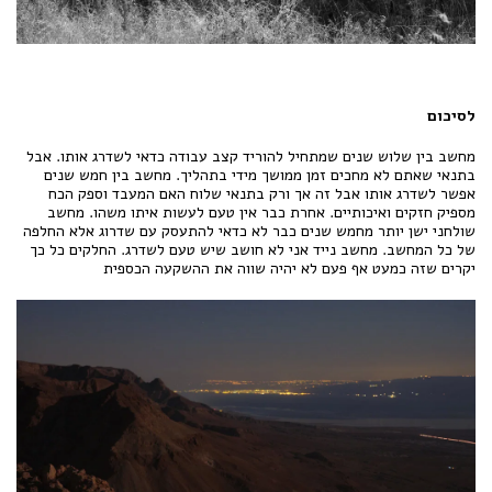
לסיכום
מחשב בין שלוש שנים שמתחיל להוריד קצב עבודה כדאי לשדרג אותו. אבל
בתנאי שאתם לא מחכים זמן ממושך מידי בתהליך. מחשב בין חמש שנים
אפשר לשדרג אותו אבל זה אך ורק בתנאי שלוח האם המעבד וספק הכח
מספיק חזקים ואיכותיים. אחרת כבר אין טעם לעשות איתו משהו. מחשב
שולחני ישן יותר מחמש שנים כבר לא כדאי להתעסק עם שדרוג אלא החלפה
של כל המחשב. מחשב נייד אני לא חושב שיש טעם לשדרג. החלקים כל כך
יקרים שזה כמעט אף פעם לא יהיה שווה את ההשקעה הכספית